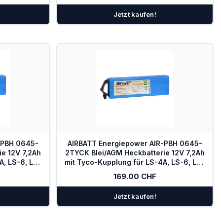
Jetzt kaufen!
-PBH 0645-
AIRBATT Energiepower AIR-PBH 0645-
e 12V 7,2Ah
2TYCK Blei/AGM Heckbatterie 12V 7,2Ah
A, LS-6, LS-
mit Tyco-Kupplung für LS-4A, LS-6, LS-
10
7, LS-8, LS-9, LS-10
169.00 CHF
Jetzt kaufen!