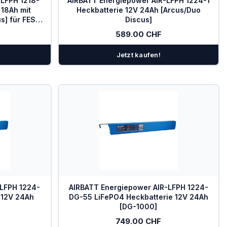
-LFPH 1218-
AIRBATT Energiepower AIR-LFPH 1224-1
 18Ah mit
Heckbatterie 12V 24Ah [Arcus/Duo
s] für FES-
Discus]
589.00 CHF
Jetzt kaufen!
-LFPH 1224-
AIRBATT Energiepower AIR-LFPH 1224-
 12V 24Ah
DG-55 LiFePO4 Heckbatterie 12V 24Ah
[DG-1000]
749.00 CHF