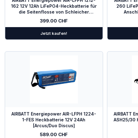
AIRBATT Energiepower AIR-LFPH 1212-
AIRBATT E
PowerFLARM
162 12V 12Ah LiFePO4-Heckbatterie für
260 LiFeP
die Seitenflosse von Schleicher
Ansch
Kombigeräte Funk/Transponder
Einsitzer
399.00 CHF
Ladegeräte
Jetzt kaufen!
Mückenputzer
OGN
PILOT
Sauerstoff
SOLAR
Spezialangebote
AIRBATT Energiepower AIR-LFPH 1224-
AIRBATT En
1-FES Heckbatterie 12V 24Ah
ASH25/30 H
TEK-Düsen
[Arcus/Duo Discus]
Transponder
589.00 CHF