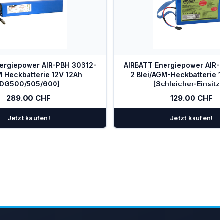
ergiepower AIR-PBH 30612-
AIRBATT Energiepower AIR
 Heckbatterie 12V 12Ah
2 Blei/AGM-Heckbatterie 
[DG500/505/600]
[Schleicher-Einsitz
289.00 CHF
129.00 CHF
Jetzt kaufen!
Jetzt kaufen!