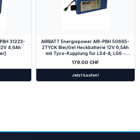
-PBH 31223-
AIRBATT Energiepower AIR-PBH 50665-
12V 4,6Ah
2TYCK Blei/Gel Heckbatterie 12V 6,5Ah
er]
mit Tyco-Kupplung für LS4-A, LS6 -
LS10
179.00 CHF
Jetzt kaufen!