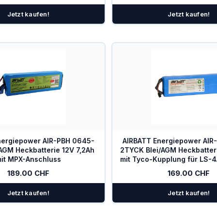
Jetzt kaufen!
Jetzt kaufen!
nergiepower AIR-PBH 0645-
AIRBATT Energiepower AIR
AGM Heckbatterie 12V 7,2Ah
2TYCK Blei/AGM Heckbatteri
it MPX-Anschluss
mit Tyco-Kupplung für LS-4
7, LS-8, LS-9, LS-
189.00 CHF
169.00 CHF
Jetzt kaufen!
Jetzt kaufen!