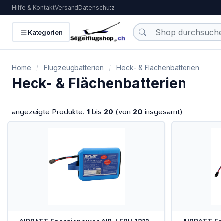
Hilfe & Kontakt
Versand
Datenschutz
KATEGORIEN
Kategorien
Flugzeugbatterien
Home
/
Flugzeugbatterien
/
Heck- & Flächenbatterien
Bücher und Kalender
Heck- & Flächenbatterien
Funkgeräte
angezeigte Produkte:
1
bis
20
(von
20
insgesamt)
Handfunkgeräte
Headsets
Interieur
IPhone/IPad
Karten
Kollisionswarnung /