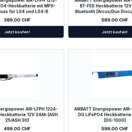
nergiepower AIR-LFPH 1212-
AIRBATT Energiepower AIR
O4-Heckbatterie mit MPX-
BT-FES Heckbatterie 12V
luss für LS4 und LS4-B
Bluetooth [Arcus/Duo Discu
Systeme
389.00 CHF
589.00 CHF
Jetzt kaufen!
Jetzt kaufen!
ergiepower AIR-LFPH 1224-
AIRBATT Energiepower AIR
eckbatterie 12V 24Ah [ASH
DG LiFePO4 Heckbatterie
25/ASH 30]
[DG-1000]
499.00 CHF
599.00 CHF