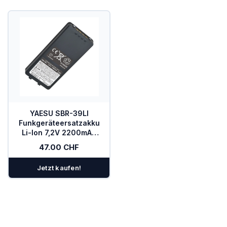
YAESU SBR-39LI
Funkgeräteersatzakku
Li-Ion 7,2V 2200mAh
für FTA-
47.00 CHF
450L/550L/750L/850L
Jetzt kaufen!