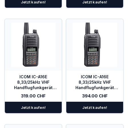
Jetzt kaufen!
Jetzt kaufen!
PowerFLARM
Kombigeräte Funk/Transponder
Ladegeräte
Mückenputzer
OGN
PILOT
Sauerstoff
ICOM IC-A16E
ICOM IC-A16E
8,33/25kHz VHF
8,33/25kHz VHF
SOLAR
Handflugfunkgerät
Handflugfunkgerät
(COM)
(COM) mit Bluetooth
319.00 CHF
394.00 CHF
Spezialangebote
Jetzt kaufen!
Jetzt kaufen!
TEK-Düsen
Transponder