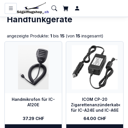
KATEGORIEN
Home
/
Handfunkgeräte
Handfunkgeräte
Flugzeugbatterien
angezeigte Produkte:
1
bis
15
(von
15
insgesamt)
Bücher und Kalender
Funkgeräte
Handfunkgeräte
Headsets
Interieur
Handmikrofon für IC-
ICOM CP-20
IPhone/IPad
A120E
Zigarettenanzünderkabel
für IC-A24E und IC-A6E
Karten
37.29 CHF
64.00 CHF
Kollisionswarnung /