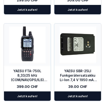
299.00 CHF
309.00 CHF
Flugfunk
Jetzt kaufen!
Jetzt kaufen!
YAESU FTA-750L
YAESU SBR-25LI
8,33/25 kHz
Funkgerätersatzakku
(COM/NAV/GPS/ILS)
Li-Ion 7,4 V 1950 mAh
Handfunkgerät
für FTA-250L
399.00 CHF
39.00 CHF
Flugfunk
Jetzt kaufen!
Jetzt kaufen!