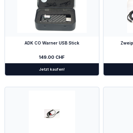
PowerFLARM
Kombigeräte Funk/Transponder
Ladegeräte
Mückenputzer
ADK CO Warner USB Stick
Zweip
OGN
149.00 CHF
PILOT
Jetzt kaufen!
Sauerstoff
SOLAR
Spezialangebote
TEK-Düsen
Transponder