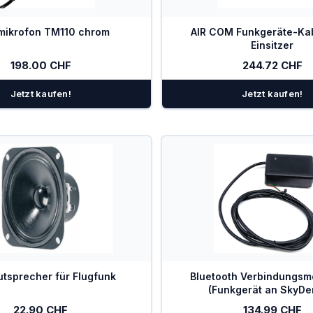
mikrofon TM110 chrom
AIR COM Funkgeräte-Ka
Einsitzer
198.00 CHF
244.72 CHF
Jetzt kaufen!
Jetzt kaufen!
utsprecher für Flugfunk
Bluetooth Verbindungsm
(Funkgerät an SkyD
22.90 CHF
134.99 CHF