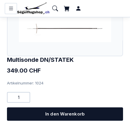
KATEGORIEN
Flugzeugbatterien
Bücher und Kalender
Funkgeräte
Multisonde DN/STATEK
Handfunkgeräte
349.00 CHF
Headsets
Artikelnummer: 1024
Interieur
IPhone/IPad
In den Warenkorb
Karten
Kollisionswarnung /