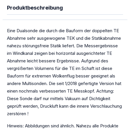
PowerFLARM
Produktbeschreibung
Kombigeräte Funk/Transponder
Ladegeräte
Eine Dualsonde die durch die Bauform der doppelten TE
Abnahme sehr ausgewogene TEK und die Statikabnahme
Mückenputzer
nahezu störungsfreie Statik liefert. Die Messergebnisse
OGN
im Windkanal zeigen bei horizontal ausgerichteter TE
Abnahme leicht bessere Ergebnisse. Aufgrund des
PILOT
vergrößerten Volumens für die TE im Schaft ist diese
Bauform für extremen Wolkenflug besser geeignet als
Sauerstoff
andere Multisonden. Die seit 1/2018 gefertigte Version hat
SOLAR
einen nochmals verbesserten TE Messkopf. Achtung:
Diese Sonde darf nur mittels Vakuum auf Dichtigkeit
Spezialangebote
geprüft werden, Druckluft kann die innere Verschlauchung
TEK-Düsen
zerstören !
Transponder
Hinweis: Abbildungen sind ähnlich. Nahezu alle Produkte