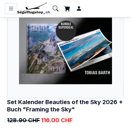
KATEGORIEN
Flugzeugbatterien
Bücher und Kalender
Funkgeräte
Handfunkgeräte
Headsets
Interieur
Set Kalender Beauties of the Sky 2026 +
IPhone/IPad
Buch "Framing the Sky"
Karten
128.90 CHF
116.00 CHF
Kollisionswarnung /