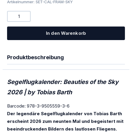
Artikelnummer: SET-CAL-FRAM-SKY
PowerFLARM
Kombigeräte Funk/Transponder
Ladegeräte
In den Warenkorb
Mückenputzer
OGN
Produktbeschreibung
PILOT
Sauerstoff
Segelflugkalender: Beauties of the Sky
SOLAR
2026 | by Tobias Barth
Spezialangebote
Barcode: 978-3-9505559-3-6
Der legendäre Segelflugkalender von Tobias Barth
TEK-Düsen
erscheint 2026 zum neunten Mal und begeistert mit
Transponder
beeindruckenden Bildern des lautlosen Fliegens.