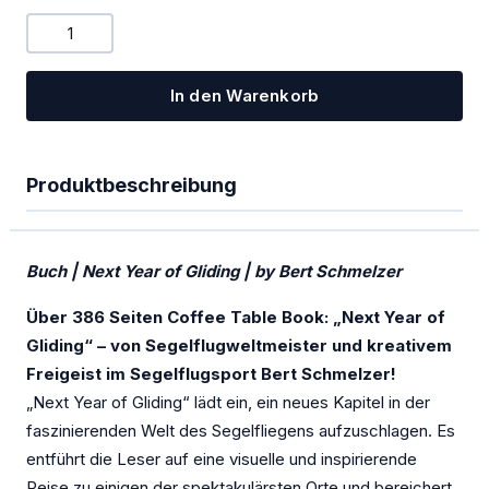
PowerFLARM
Kombigeräte Funk/Transponder
In den Warenkorb
Ladegeräte
Mückenputzer
Produktbeschreibung
OGN
PILOT
Buch | Next Year of Gliding | by Bert Schmelzer
Sauerstoff
Über 386 Seiten Coffee Table Book: „Next Year of
SOLAR
Gliding“ – von Segelflugweltmeister und kreativem
Freigeist im Segelflugsport Bert Schmelzer!
Spezialangebote
„Next Year of Gliding“ lädt ein, ein neues Kapitel in der
TEK-Düsen
faszinierenden Welt des Segelfliegens aufzuschlagen. Es
entführt die Leser auf eine visuelle und inspirierende
Transponder
Reise zu einigen der spektakulärsten Orte und bereichert