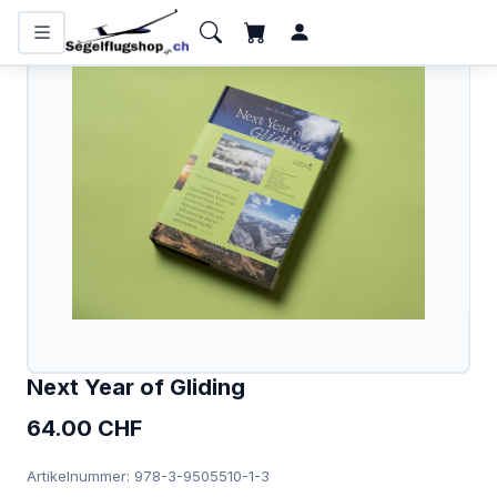
KATEGORIEN
Flugzeugbatterien
Bücher und Kalender
Funkgeräte
Handfunkgeräte
Headsets
Interieur
Next Year of Gliding
IPhone/IPad
64.00 CHF
Karten
Artikelnummer: 978-3-9505510-1-3
Kollisionswarnung /