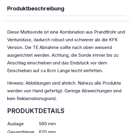
PowerFLARM
Produktbeschreibung
Kombigeräte Funk/Transponder
Ladegeräte
Diese Multisonde ist eine Kombination aus Prandtlrohr und
Venturidüse, dadurch robust und schwerer als die KFK
Mückenputzer
Version. Die TE Abnahme sollte nach oben weisend
OGN
ausgerichtet werden. Achtung, die Sonde immer bis zu
Anschlag einschieben und das Endstück vor dem
PILOT
Einschieben auf ca 8cm Länge leicht einfetten.
Sauerstoff
Hinweis: Abbildungen sind ähnlich. Nahezu alle Produkte
SOLAR
werden von Hand gefertigt. Geringe Abweichungen sind
kein Reklamationsgrund.
Spezialangebote
PRODUKTDETAILS
TEK-Düsen
Auslage
560 mm
Transponder
Gesamtlänge
670 mm