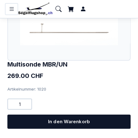
KATEGORIEN
Flugzeugbatterien
Bücher und Kalender
Funkgeräte
Multisonde MBR/UN
Handfunkgeräte
269.00 CHF
Headsets
Artikelnummer: 1020
Interieur
IPhone/IPad
In den Warenkorb
Karten
Kollisionswarnung /