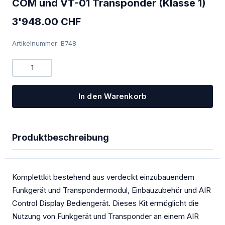
COM und VT-01 Transponder (Klasse 1)
PowerFLARM
3'948.00 CHF
Kombigeräte Funk/Transponder
Artikelnummer: B748
Ladegeräte
Mückenputzer
OGN
In den Warenkorb
PILOT
Sauerstoff
Produktbeschreibung
SOLAR
Spezialangebote
Komplettkit bestehend aus verdeckt einzubauendem
Funkgerät und Transpondermodul, Einbauzubehör und AIR
TEK-Düsen
Control Display Bediengerät. Dieses Kit ermöglicht die
Nutzung von Funkgerät und Transponder an einem AIR
Transponder