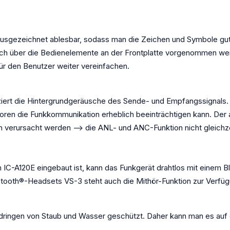
 ausgezeichnet ablesbar, sodass man die Zeichen und Symbole gu
fach über die Bedienelemente an der Frontplatte vorgenommen w
ür den Benutzer weiter vereinfachen.
iert die Hintergrundgeräusche des Sende- und Empfangssignals. N
oren die Funkkommunikation erheblich beeinträchtigen kann. Der 
 verursacht werden --> die ANL- und ANC-Funktion nicht gleichze
 IC-A120E eingebaut ist, kann das Funkgerät drahtlos mit einem 
ooth®-Headsets VS-3 steht auch die Mithör-Funktion zur Verfüg
ndringen von Staub und Wasser geschützt. Daher kann man es au