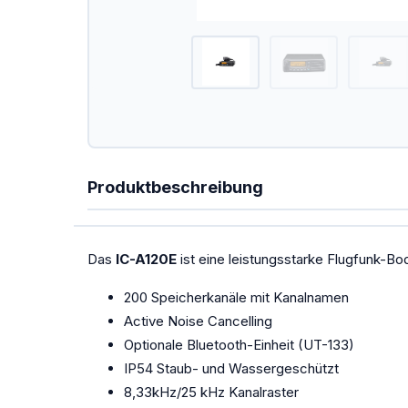
PowerFLARM
Kombigeräte Funk/Transponder
Ladegeräte
Mückenputzer
OGN
Produktbeschreibung
PILOT
Sauerstoff
Das
IC-A120E
ist eine leistungsstarke Flugfunk-Bo
SOLAR
200 Speicherkanäle mit Kanalnamen
Spezialangebote
Active Noise Cancelling
Optionale Bluetooth-Einheit (UT-133)
TEK-Düsen
IP54 Staub- und Wassergeschützt
8,33kHz/25 kHz Kanalraster
Transponder