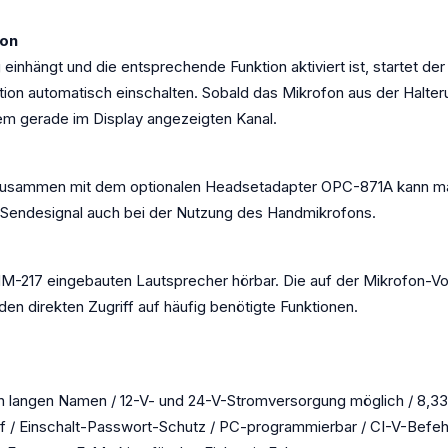
ion
nhängt und die entsprechende Funktion aktiviert ist, startet der 
ion automatisch einschalten. Sobald das Mikrofon aus der Halte
em gerade im Display angezeigten Kanal.
zusammen mit dem optionalen Headsetadapter OPC-871A kann ma
Sendesignal auch bei der Nutzung des Handmikrofons.
HM-217 eingebauten Lautsprecher hörbar. Die auf der Mikrofon-
n direkten Zugriff auf häufig benötigte Funktionen.
en langen Namen / 12-V- und 24-V-Stromversorgung möglich / 8,3
auf / Einschalt-Passwort-Schutz / PC-programmierbar / CI-V-Bef