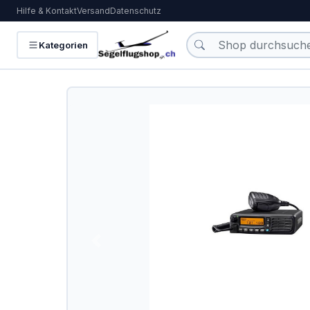
Hilfe & Kontakt
Versand
Datenschutz
KATEGORIEN
Kategorien
Flugzeugbatterien
Bücher und Kalender
Funkgeräte
Handfunkgeräte
Headsets
Interieur
IPhone/IPad
Karten
Kollisionswarnung /