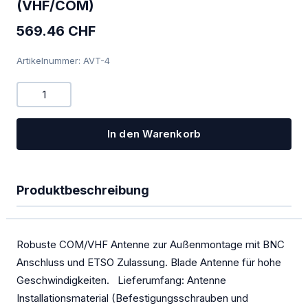
(VHF/COM)
PowerFLARM
569.46 CHF
Kombigeräte Funk/Transponder
Artikelnummer: AVT-4
Ladegeräte
Mückenputzer
OGN
In den Warenkorb
PILOT
Sauerstoff
Produktbeschreibung
SOLAR
Spezialangebote
Robuste COM/VHF Antenne zur Außenmontage mit BNC
Anschluss und ETSO Zulassung. Blade Antenne für hohe
TEK-Düsen
Geschwindigkeiten. Lieferumfang: Antenne
Transponder
Installationsmaterial (Befestigungsschrauben und