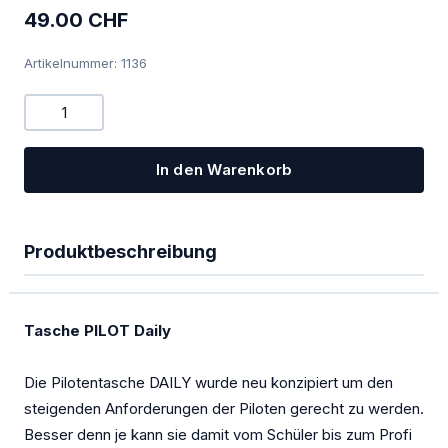
PowerFLARM
49.00 CHF
Kombigeräte Funk/Transponder
Artikelnummer: 1136
Ladegeräte
Mückenputzer
In den Warenkorb
OGN
PILOT
Produktbeschreibung
Sauerstoff
SOLAR
Tasche PILOT Daily
Spezialangebote
Die Pilotentasche DAILY wurde neu konzipiert um den
TEK-Düsen
steigenden Anforderungen der Piloten gerecht zu werden.
Transponder
Besser denn je kann sie damit vom Schüler bis zum Profi