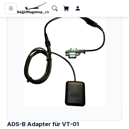
KATEGORIEN
Flugzeugbatterien
Bücher und Kalender
Funkgeräte
Handfunkgeräte
Headsets
Interieur
IPhone/IPad
Karten
ADS-B Adapter für VT-01
Kollisionswarnung /