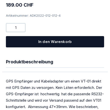
PowerFLARM
189.00 CHF
Kombigeräte Funk/Transponder
Artikelnummer: ADK2022-012-012-4
Ladegeräte
Mückenputzer
In den Warenkorb
OGN
PILOT
Produktbeschreibung
Sauerstoff
SOLAR
GPS Empfänger und Kabeladapter um einen VT-01 direkt
Spezialangebote
mit GPS Daten zu versorgen. Kein Löten erforderlich. Der
GPS-Empfänger ist hochwertig hat die passende RS232-
TEK-Düsen
Schnittstelle und wird vor Versand passend auf den VT01
Transponder
konfiguriert. Abmessung 47x39mm. Wie beschrieben,