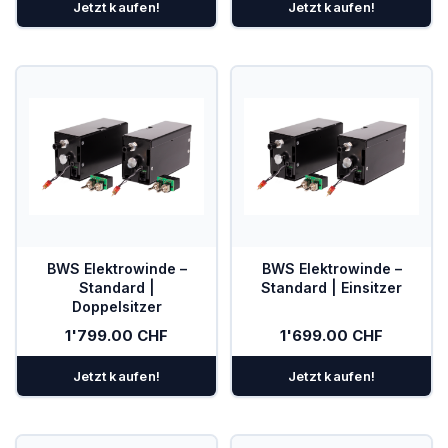
Jetzt kaufen!
Jetzt kaufen!
PowerFLARM
Kombigeräte Funk/Transponder
Ladegeräte
Mückenputzer
OGN
PILOT
Sauerstoff
BWS Elektrowinde –
BWS Elektrowinde –
Standard |
Standard | Einsitzer
SOLAR
Doppelsitzer
1'799.00 CHF
1'699.00 CHF
Spezialangebote
Jetzt kaufen!
Jetzt kaufen!
TEK-Düsen
Transponder