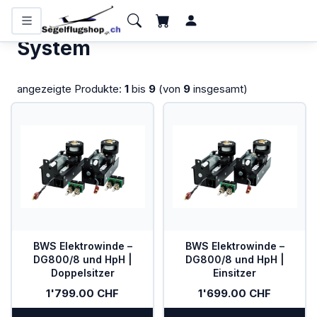
KATEGORIEN
Home
/
Mückenputzer
/
System
System
Flugzeugbatterien
angezeigte Produkte:
1
bis
9
(von
9
insgesamt)
Bücher und Kalender
Funkgeräte
Handfunkgeräte
Headsets
Interieur
BWS Elektrowinde –
BWS Elektrowinde –
IPhone/IPad
DG800/8 und HpH |
DG800/8 und HpH |
Doppelsitzer
Einsitzer
Karten
1'799.00 CHF
1'699.00 CHF
Kollisionswarnung /